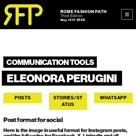
Skip to content
Skip to footer
ROME FASHION PATH
Third Edition
May, 12-17 2026
Men
COMMUNICATION TOOLS
ELEONORA PERUGINI
POSTS
STORIES/ST
WHATSAPP
ATUS
Post format for social
Here is the image in useful format for Instagram posts,
and the full codes for Facebook, X, Linkedin and all