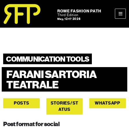
Skip to content
Skip to footer
ROME FASHION PATH
Third Edition
May, 12-17 2026
Men
COMMUNICATION TOOLS
FARANI SARTORIA
TEATRALE
POSTS
STORIES/ST
WHATSAPP
ATUS
Post format for social