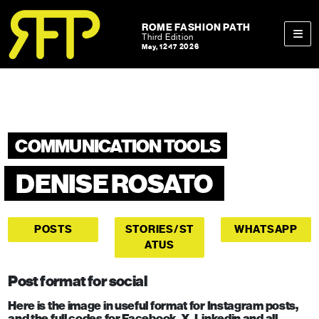
Skip to content
Skip to footer
ROME FASHION PATH
Third Edition
May, 12-17 2026
Men
COMMUNICATION TOOLS
DENISE ROSATO
POSTS
STORIES/ST
WHATSAPP
ATUS
Post format for social
Here is the image in useful format for Instagram posts,
and the full codes for Facebook, X, Linkedin and all