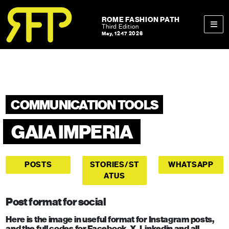
Skip to content
Skip to footer
ROME FASHION PATH
Third Edition
May, 12-17 2026
Men
COMMUNICATION TOOLS
GAIA IMPERIA
POSTS
STORIES/ST
WHATSAPP
ATUS
Post format for social
Here is the image in useful format for Instagram posts,
and the full codes for Facebook, X, Linkedin and all