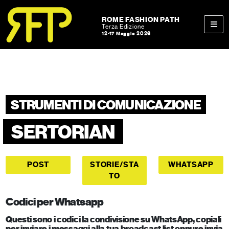
Skip to content
Skip to footer
ROME FASHION PATH
Terza Edizione
12-17 Maggio 2026
Men
STRUMENTI DI COMUNICAZIONE
SERTORIAN
POST
STORIE/STA
WHATSAPP
TO
Codici per Whatsapp
Questi sono i codici la condivisione su WhatsApp, copiali
per inviare i messaggi alla tua broadcast list oppure invia