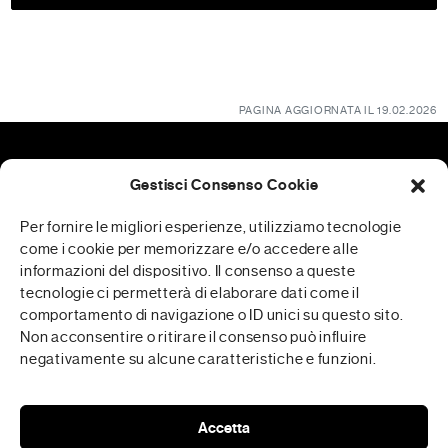
PAGINA AGGIORNATA IL 19.02.2026
Gestisci Consenso Cookie
Patrocini
Per fornire le migliori esperienze, utilizziamo tecnologie
come i cookie per memorizzare e/o accedere alle
informazioni del dispositivo. Il consenso a queste
tecnologie ci permetterà di elaborare dati come il
RFP è realizzata in collaborazione con
comportamento di navigazione o ID unici su questo sito.
Non acconsentire o ritirare il consenso può influire
negativamente su alcune caratteristiche e funzioni.
Media Partner
Accetta