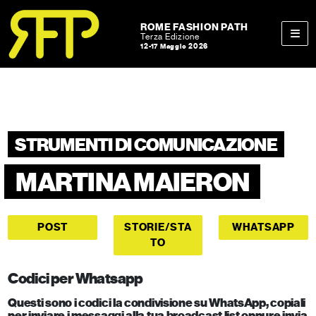
Skip to content
Skip to footer
ROME FASHION PATH
Terza Edizione
12-17 Maggio 2026
Men
STRUMENTI DI COMUNICAZIONE
MARTINA MAIERON
POST
STORIE/STA
WHATSAPP
TO
Codici per Whatsapp
Questi sono i codici la condivisione su WhatsApp, copiali
per inviare i messaggi alla tua broadcast list oppure invia