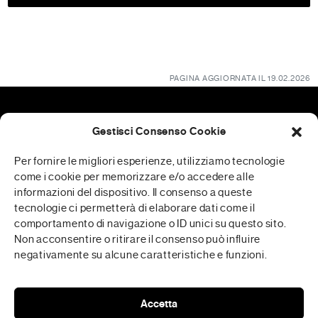
PAGINA AGGIORNATA IL 19.02.2026
Gestisci Consenso Cookie
Patrocini
Per fornire le migliori esperienze, utilizziamo tecnologie
come i cookie per memorizzare e/o accedere alle
informazioni del dispositivo. Il consenso a queste
tecnologie ci permetterà di elaborare dati come il
RFP è realizzata in collaborazione con
comportamento di navigazione o ID unici su questo sito.
Non acconsentire o ritirare il consenso può influire
negativamente su alcune caratteristiche e funzioni.
Media Partner
Accetta