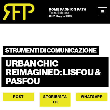
Skip to content
Skip to footer
ROME FASHION PATH
Terza Edizione
12-17 Maggio 2026
Men
STRUMENTI DI COMUNICAZIONE
URBAN CHIC
REIMAGINED: LISFOU &
PASFOU
POST
STORIE/STA
WHATSAPP
TO