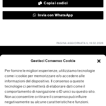
Copia i codici
Invia con WhatsApp
PAGINA AGGIORNATA IL 19.02.2026
Gestisci Consenso Cookie
Patrocini
Per fornire le migliori esperienze, utilizziamo tecnologie
come i cookie per memorizzare e/o accedere alle
informazioni del dispositivo. Il consenso a queste
tecnologie ci permetterà di elaborare dati come il
RFP è realizzata in collaborazione con
comportamento di navigazione o ID unici su questo sito.
Non acconsentire o ritirare il consenso può influire
negativamente su alcune caratteristiche e funzioni.