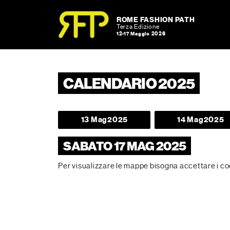
Skip to content
Skip to footer
ROME FASHION PATH
Terza Edizione
12-17 Maggio 2026
CALENDARIO 2025
13 Mag
2025
14 Mag
2025
SABATO 17 MAG 2025
Per visualizzare le mappe bisogna accettare i c