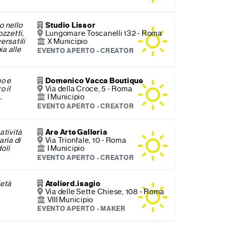
o nello
Studio Lissor
ozzetti,
Lungomare Toscanelli 132 - Roma
ersatili
X Municipio
a alle
EVENTO APERTO - CREATOR
o e
Domenico Vacca Boutique
o il
Via della Croce, 5 - Roma
.
I Municipio
EVENTO APERTO - CREATOR
atività
Are Arte Galleria
aria di
Via Trionfale, 10 - Roma
oli
I Municipio
EVENTO APERTO - CREATOR
ietà
Atelierd.isagio
Via delle Sette Chiese, 108 - Roma
VIII Municipio
EVENTO APERTO - MAKER