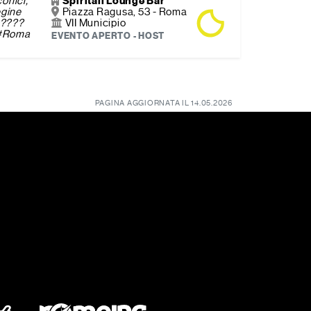
onici,
Spiritall Lounge Bar
egine
Piazza Ragusa, 53 - Roma
 ✨????
VII Municipio
w #Roma
EVENTO APERTO - HOST
PAGINA AGGIORNATA IL 14.05.2026