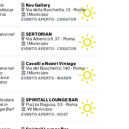
la
Kou Gallery
ellezza
Via della Barchetta, 13 - Roma
 la
I Municipio
EVENTO APERTO - CREATOR
ivo nel
SERTORIAN
Via Alberico II, 37 - Roma
I Municipio
EVENTO APERTO - CREATOR
Cavalli e Nastri Vintage
rsi nel
Via del Boschetto, 140 - Roma
o.
I Municipio
 luce
EVENTO APERTO - MAKER
mano
dividere
SPIRITALL LOUNGE BAR
k in
Piazza Ragusa, 53 - Roma
nge Bar!
VII Municipio
EVENTO APERTO - HOST