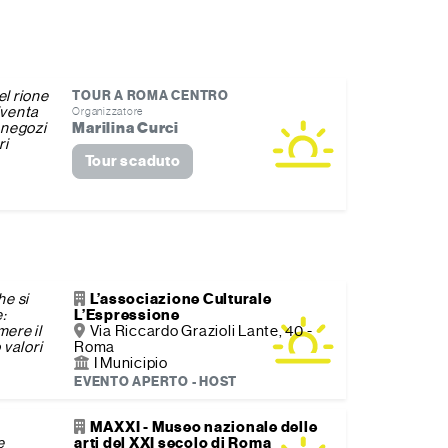
el rione
TOUR A ROMA CENTRO
iventa
Organizzatore
 negozi
Marilina Curci
ri
Tour scaduto
he si
L’associazione Culturale
e:
L’Espressione
mere il
Via Riccardo Grazioli Lante, 40 -
 valori
Roma
I Municipio
EVENTO APERTO - HOST
MAXXI - Museo nazionale delle
e
arti del XXI secolo di Roma