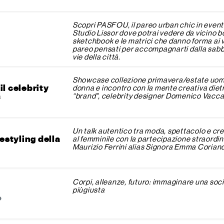
Scopri PASFOU, il pareo urban chic in event
Studio Lissor dove potrai vedere da vicino b
sketchbook e le matrici che danno forma ai v
pareo pensati per accompagnarti dalla sabbi
vie della città.
Showcase collezione primavera/estate uom
l celebrity
donna e incontro con la mente creativa dietr
a
“brand", celebrity designer Domenico Vacca
Un talk autentico tra moda, spettacolo e cre
estyling della
al femminile con la partecipazione straordin
Maurizio Ferrini alias Signora Emma Coriand
Corpi, alleanze, futuro: immaginare una soc
i
piùgiusta
o