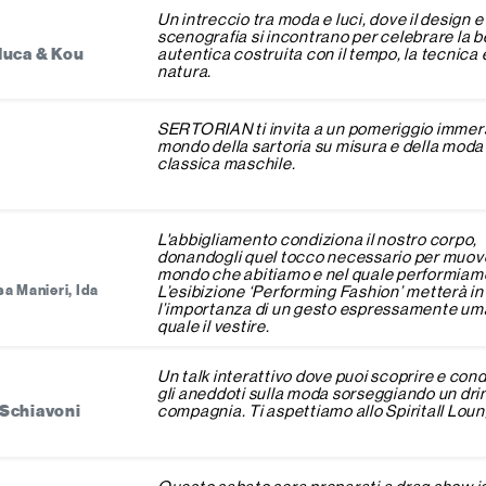
Un intreccio tra moda e luci, dove il design e 
scenografia si incontrano per celebrare la b
duca & Kou
autentica costruita con il tempo, la tecnica e
natura.
SERTORIAN ti invita a un pomeriggio immers
mondo della sartoria su misura e della moda
classica maschile.
L'abbigliamento condiziona il nostro corpo,
donandogli quel tocco necessario per muove
mondo che abitiamo e nel quale performiam
isa Manieri, Ida
L’esibizione ‘Performing Fashion’ metterà in
l’importanza di un gesto espressamente u
quale il vestire.
Un talk interattivo dove puoi scoprire e con
gli aneddoti sulla moda sorseggiando un drin
 Schiavoni
compagnia. Ti aspettiamo allo Spiritall Lou