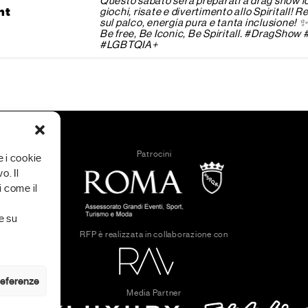
Questo sabato sera preparati a drag show ic
ht
giochi, risate e divertimento allo Spiritall! R
sul palco, energia pura e tanta inclusione!
Be free, Be Iconic, Be Spiritall. #DragSho
#LGBTQIA+
Patrocini
e i cookie
o. Il
 come il
e su
RFP è realizzata in collaborazione con
preferenze
Media Partner