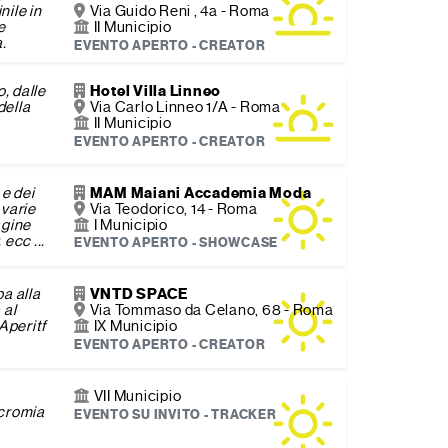
ile in
Via Guido Reni , 4a - Roma
e
II Municipio
.
EVENTO APERTO - CREATOR
, dalle
Hotel Villa Linneo
della
Via Carlo Linneo 1/A - Roma
II Municipio
EVENTO APERTO - CREATOR
 e dei
MAM Maiani Accademia Moda
 varie
Via Teodorico, 14 - Roma
agine
I Municipio
 ecc ...
EVENTO APERTO - SHOWCASE
a alla
VNTD SPACE
 al
Via Tommaso da Celano, 68 - Roma
Aperitf
IX Municipio
EVENTO APERTO - CREATOR
VII Municipio
ocromia
EVENTO SU INVITO - TRACKER