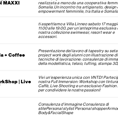
el MAXXI
realizzata a mano da una cooperativa femmin
Somalia.Un incontro tra artigianato, design 
empowerment femminile, tra Italia e Somalia
ti aspettiamo a Villa Linneo sabato 17 maggio
11:00 alle 19:00, per un’anteprima esclusiva 
o
nostra collezione swimwear, resort wear e
accessori.
Presentazione del lavoro di tapestry su seta
a + Coffee
project work degli alunni con illustrazione di
tecniche di lavorazione: consulenze di imm
della modellistica, telaio, tufting, stampa 3D,
Vivi un'esperienza unica con VNTD! Partecip
rkShop | Live
nostra Full Immersion: Workshop con tintura
f
Caffè, Live Shooting e un esclusivo Fashion 
per condividere le nostre passioni!
Consulenza d’immagine Consulenza di
stilePersonal stylist Personal shopperArm
Body&FacialShape