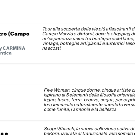
Tour alla scoperta delle vie più affascinanti d
entro (Campo
Campo Marzio e dintorni, dove lo shopping d
un'esperienza unica tra boutique eclettiche,
vintage, botteghe artigianali e autentici teso
 by CARMINA
nascosti.
ntica
Five Woman, cinque donne, cinque artiste c
ispirano ai 5 elementi della filosofia oriental
legno, fuoco, terra, bronzo, acqua, per espri
loro femminile naturalmente orientato verso
come l'unità, l'armonia e la bellezza
Scopri Shaash, la nuova collezione estiva di
a e
beKora, ispirata al tradizionale velo somalo 