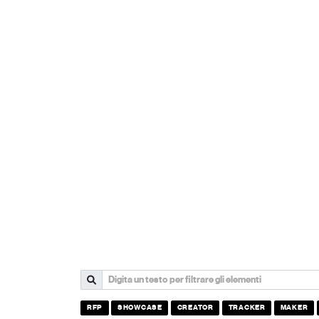
RFP
SHOWCASE
CREATOR
TRACKER
MAKER