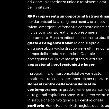
edizione un’esperienza unica e totalmente gratu
per i visitatori.
RFP rappresenta un’opportunità straordina
per dare visibilità sia ai grandi nomi che ai nuovi
talenti emergenti, offrendo un contesto dinamic
inclusivo in cui la creatività può esprimersi
liberamente. È una manifestazione che celebra i
gusto e l’eleganza italiani
e che si apre a
chiunque abbia voglia di scoprire le ultime novità
campo della moda, rendendo la Capitale
protagonista di un evento in grado di attrarre
appassionati, professionisti e buyer
.
Il programma, ormai consolidato e variegato,
costituisce un’occasione concreta per riportare
Roma al centro della scena dello stile
contemporaneo
, in grado di emergere al pari de
altre grandi capitali europee. Attraverso eventi 
iniziative che coinvolgono sia il
centro
che la
periferia
, Rome Fashion Path ingloba quante pi