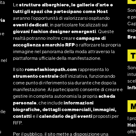
ita
Le
strutture alberghiere, le gallerie d’arte e
Sono
tutti gli spazi che partecipano come Host
e p
avranno l’opportunità di valorizzarsi ospitando
ria
Cap
eventi dedicati
, in particolare focalizzati sui
esp
giovani fashion designer emergenti
. Queste
o e
Bra
realtà potranno inoltre creare
campagne di
accoglienza a marchio RFP
o rafforzare la propria
l
immagine nel panorama della moda attraverso la
T
piattaforma ufficiale della manifestazione.
 nel
Son
Il sito
romefashionpath.com
rappresenta lo
intu
strumento centrale
dell’iniziativa, funzionando
sce
come punto di riferimento sia durante che dopo la
Inf
manifestazione. Ai partecipanti consente di creare e
gestire in completa autonomia la propria
scheda
personale
, che include
informazioni
biografiche, dettagli commerciali, immagini,
lle
contatti
e il
calendario degli eventi
proposti per
e
I pr
RFP.
Hair
ù
offr
Per il pubblico, il sito mette a disposizione una