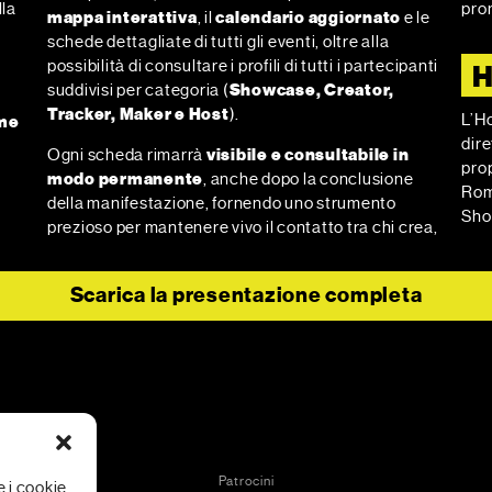
lla
pro
mappa interattiva
, il
calendario aggiornato
e le
schede dettagliate di tutti gli eventi, oltre alla
possibilità di consultare i profili di tutti i partecipanti
H
suddivisi per categoria (
Showcase, Creator,
Tracker, Maker e Host
).
L’Ho
ome
dire
Ogni scheda rimarrà
visibile e consultabile in
prop
modo permanente
, anche dopo la conclusione
Rom
della manifestazione, fornendo uno strumento
Show
prezioso per mantenere vivo il contatto tra chi crea,
Scarica la presentazione completa
Patrocini
e i cookie