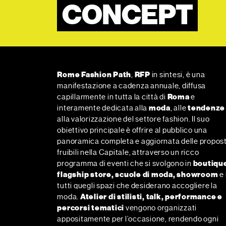
CONCEPT
Rome Fashion Path
,
RFP
in sintesi, è una
manifestazione a cadenza annuale, diffusa
capillarmente in tutta la città di
Roma
e
interamente dedicata alla
moda
, alle
tendenze
alla valorizzazione del settore fashion. Il suo
obiettivo principale è offrire al pubblico una
panoramica completa e aggiornata delle propos
fruibili nella Capitale, attraverso un ricco
programma di eventi che si svolgono in
boutiqu
flagship store, scuole di moda, showroom
e 
tutti quegli spazi che desiderano accogliere la
moda.
Atelier di stilisti, talk, performance e
percorsi tematici
vengono organizzati
appositamente per l’occasione, rendendo ogni