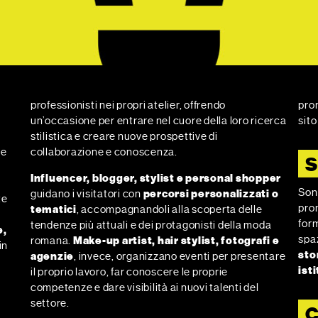
professionisti nei propri atelier, offrendo
prom
un’occasione per entrare nel cuore della loro ricerca
sito
stilistica e creare nuove prospettive di
e
collaborazione e conoscenza.
Influencer, blogger, stylist e personal shopper
Son
guidano i visitatori con
percorsi personalizzati o
te
prom
tematici
, accompagnandoli alla scoperta delle
form
tendenze più attuali e dei protagonisti della moda
e,
spa
romana.
Make-up artist, hair stylist, fotografi e
in
sto
agenzie
, invece, organizzano eventi per presentare
ist
il proprio lavoro, far conoscere le proprie
competenze e dare visibilità ai nuovi talenti del
settore.
C