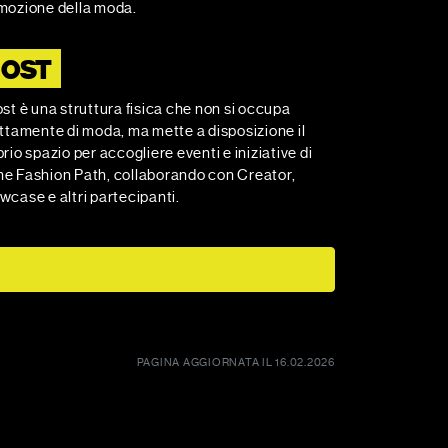
mozione della moda.
OST
st è una struttura fisica che non si occupa
ttamente di moda, ma mette a disposizione il
rio spazio per accogliere eventi e iniziative di
e Fashion Path, collaborando con Creator,
case e altri partecipanti.
PAGINA AGGIORNATA IL 16.02.2026