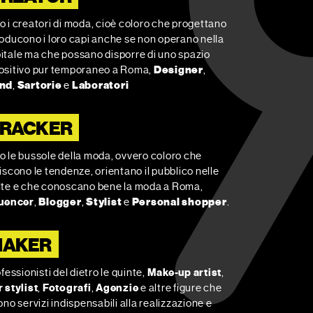
 i creatori di moda, cioè coloro che progettano
roducono i loro capi anche se non operano nella
itale ma che possano disporre di uno spazio
ositivo pur temporaneo a Roma,
Designer
,
nd
,
Sartorie
e
Laboratori
RACKER
o le bussole della moda, ovvero coloro che
iscono le tendenze, orientano il pubblico nelle
lte e che conoscano bene la moda a Roma,
luencer
,
Blogger
,
Stylist
e
Personal shopper
.
MAKER
ofessionisti del dietro le quinte,
Make-up artist
,
 stylist
,
Fotografi
,
Agenzie
e altre figure che
ono servizi indispensabili alla realizzazione e