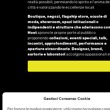
realtà possibili, permeando lo spirito e l’anima de
città e valorizzando le eccellenze locali.
Boutique, negozi, flagship store, scuole di
moda, showroom, spazi istituzionali o
indipendenti e strutture che aderiscono c
Host
aprono le proprie porte al pubblico
proponendo
collezioni, eventi speciali, talk,
incontri, approfondimenti, performance e
aperture straordinarie
.
Designer, brand,
sartorie e laboratori
accolgono appassionati e
Gestisci Consenso Cookie
Per fornire le migliori esperienze, utilizziamo tecnologie com