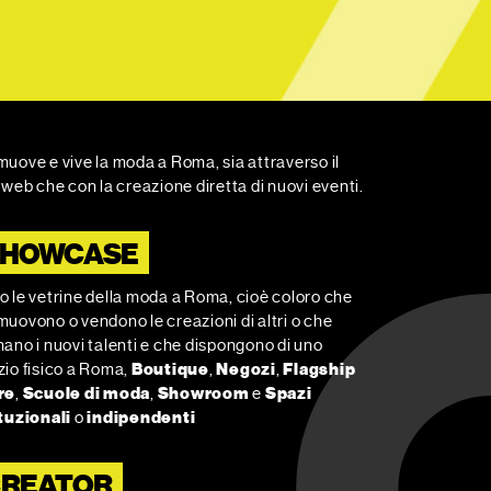
uove e vive la moda a Roma, sia attraverso il
 web che con la creazione diretta di nuovi eventi.
SHOWCASE
o le vetrine della moda a Roma, cioè coloro che
uovono o vendono le creazioni di altri o che
ano i nuovi talenti e che dispongono di uno
zio fisico a Roma,
Boutique
,
Negozi
,
Flagship
re
,
Scuole di moda
,
Showroom
e
Spazi
ituzionali
o
indipendenti
REATOR