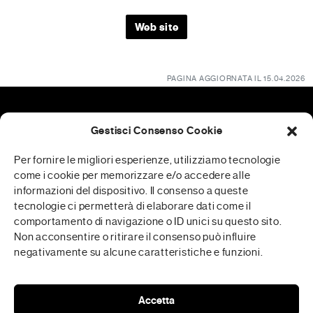
Web site
PAGINA AGGIORNATA IL 15.04.2026
Gestisci Consenso Cookie
Patrocini
Per fornire le migliori esperienze, utilizziamo tecnologie
come i cookie per memorizzare e/o accedere alle
informazioni del dispositivo. Il consenso a queste
tecnologie ci permetterà di elaborare dati come il
RFP è realizzata in collaborazione con
comportamento di navigazione o ID unici su questo sito.
Non acconsentire o ritirare il consenso può influire
negativamente su alcune caratteristiche e funzioni.
Media Partner
Accetta