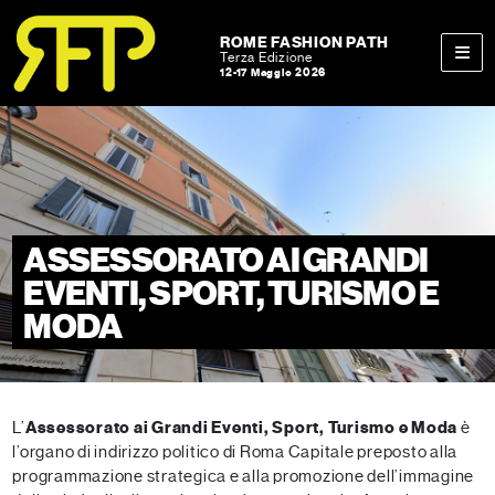
Skip to content
Skip to footer
ROME FASHION PATH
Terza Edizione
12-17 Maggio 2026
Men
ASSESSORATO AI GRANDI
EVENTI, SPORT, TURISMO E
MODA
L’
Assessorato ai Grandi Eventi, Sport, Turismo e Moda
è
l’organo di indirizzo politico di Roma Capitale preposto alla
programmazione strategica e alla promozione dell’immagine