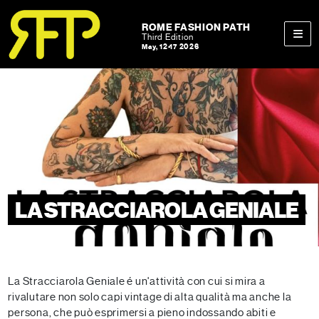
Skip to content
Skip to footer
ROME FASHION PATH
Third Edition
May, 12-17 2026
Men
LA STRACCIAROLA GENIALE
La Stracciarola Geniale é un'attività con cui si mira a
rivalutare non solo capi vintage di alta qualità ma anche la
persona, che può esprimersi a pieno indossando abiti e