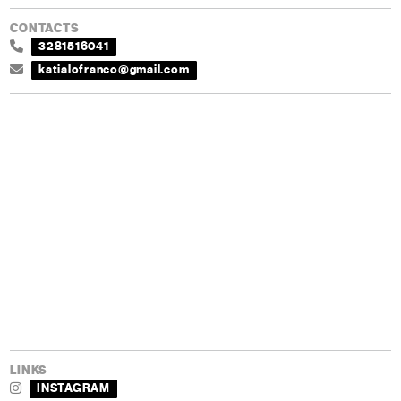
CONTACTS
3281516041
katialofranco@gmail.com
LINKS
INSTAGRAM