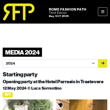
Skip to content
Skip to footer
ROME FASHION PATH
Third Edition
May, 12-17 2026
Men
MEDIA 2024
Starting party
Opening party at the Hotel Parrasio in Trastevere
12 May 2024 © Luca Sorrentino
RFP