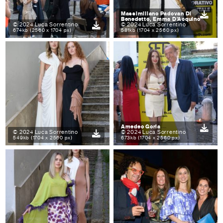
Massimiliano Padovan Di
Benedetto, Emma D'Acquino
© 2024 Luca Sorrentino
© 2024 Luca Sorrentino
674kb (2560 x 1704 px)
581kb (1704 x 2560 px)
Amedeo Goria
© 2024 Luca Sorrentino
© 2024 Luca Sorrentino
549kb (1704 x 2560 px)
673kb (1704 x 2560 px)