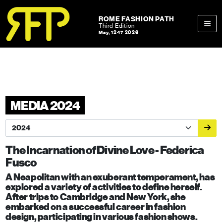
Skip to content
Skip to footer
ROME FASHION PATH
Third Edition
May, 12-17 2026
Men
MEDIA 2024
The Incarnation of Divine Love - Federica
Fusco
A Neapolitan with an exuberant temperament, has
explored a variety of activities to define herself.
After trips to Cambridge and New York, she
embarked on a successful career in fashion
design, participating in various fashion shows.