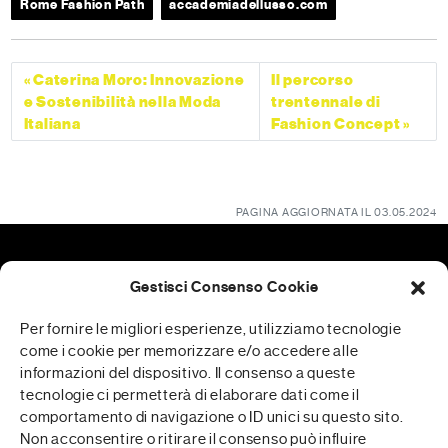
Rome Fashion Path
accademiadellusso.com
Caterina Moro: Innovazione
Il percorso
e Sostenibilità nella Moda
trentennale di
Italiana
Fashion Concept
PAGINA AGGIORNATA IL 03.05.2024
Gestisci Consenso Cookie
Patrocini
Per fornire le migliori esperienze, utilizziamo tecnologie
come i cookie per memorizzare e/o accedere alle
informazioni del dispositivo. Il consenso a queste
tecnologie ci permetterà di elaborare dati come il
RFP è realizzata in collaborazione con
comportamento di navigazione o ID unici su questo sito.
Non acconsentire o ritirare il consenso può influire