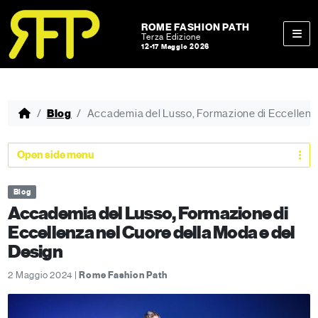
Skip to content
Skip to footer
ROME FASHION PATH
Terza Edizione
12-17 Maggio 2026
Men
Blog
Accademia del Lusso, Formazione di Eccellenza
Open side menu
Blog
Accademia del Lusso, Formazione di
Eccellenza nel Cuore della Moda e del
Design
2 Maggio 2024 |
Rome Fashion Path