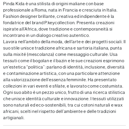
Pinda Kida è una stilista di origini maliane con base
professionale a Roma, nata in Francia e cresciuta in Italia.
Fashion designer brillante, creativa ed indipendente è la
fondatrice del brand P.keycollection. Presenta creazioni
ispirate all’Africa, dove tradizione e contemporaneità si
incontrano in un dialogo creativo autentico.
Lavora nell'ambito della moda, dell'arte e dei progetti sociali. Il
suo stile unisce tradizione africana e sartoria italiana, punta
sulla mixité (mescolanza) come messaggio culturale. Usa
tessuti come il bogolan e il bazin e le sue creazioni esprimono
un'estetica “politica”: parlano di identità, inclusione, diversità
e contaminazione artistica, con una particolare attenzione
alla valorizzazione dell’essenza femminile. Ha presentato
collezioni in vari eventi e sfilate, e lavorato come costumista.
Ogni suo abito è un pezzo unico, frutto di una ricerca stilistica
che unisce identità culturale e innovazione. I tessuti utilizzati
sono naturali ed eco-sostenibili, tra cui cotoni naturali e wax
africani, scelti nel rispetto dell’ambiente e delle tradizioni
artigianali.