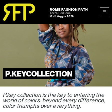
Skip to content
Skip to footer
ROME FASHION PATH
Terza Edizione
12-17 Maggio 2026
Men
P.KEYCOLLECTION
P.key collection is the key to entering the
world of colors: beyond every difference,
color triumphs over everything.