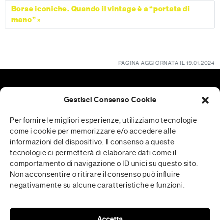
Borse iconiche. Quando il vintage è a “portata di
mano”
PAGINA AGGIORNATA IL 19.01.2024
Gestisci Consenso Cookie
Patrocini
Per fornire le migliori esperienze, utilizziamo tecnologie
come i cookie per memorizzare e/o accedere alle
informazioni del dispositivo. Il consenso a queste
tecnologie ci permetterà di elaborare dati come il
RFP è realizzata in collaborazione con
comportamento di navigazione o ID unici su questo sito.
Non acconsentire o ritirare il consenso può influire
negativamente su alcune caratteristiche e funzioni.
Media Partner
Accetta