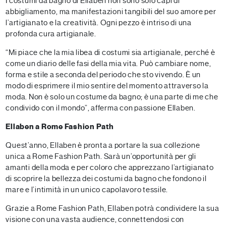
I costumi da bagno di Ellaben non sono solo capi di
abbigliamento, ma manifestazioni tangibili del suo amore per
l’artigianato e la creatività. Ogni pezzo è intriso di una
profonda cura artigianale.
“Mi piace che la mia libea di costumi sia artigianale, perché è
come un diario delle fasi della mia vita. Può cambiare nome,
forma e stile a seconda del periodo che sto vivendo. È un
modo di esprimere il mio sentire del momento attraverso la
moda. Non è solo un costume da bagno; è una parte di me che
condivido con il mondo”, afferma con passione Ellaben.
Ellaben a Rome Fashion Path
Quest’anno, Ellaben è pronta a portare la sua collezione
unica a Rome Fashion Path. Sarà un’opportunità per gli
amanti della moda e per coloro che apprezzano l’artigianato
di scoprire la bellezza dei costumi da bagno che fondono il
mare e l’intimità in un unico capolavoro tessile.
Grazie a Rome Fashion Path, Ellaben potrà condividere la sua
visione con una vasta audience, connettendosi con