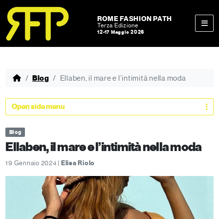
Skip to content
Skip to footer
ROME FASHION PATH
Terza Edizione
12-17 Maggio 2026
Men
Blog
Ellaben, il mare e l’intimità nella moda
Open side menu
Blog
Ellaben, il mare e l’intimità nella moda
19 Gennaio 2024 |
Elisa Riolo