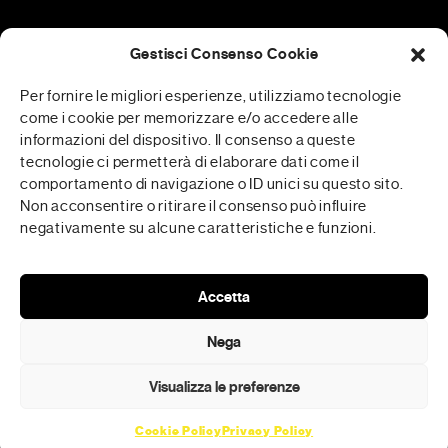
Gestisci Consenso Cookie
Patrocini
Per fornire le migliori esperienze, utilizziamo tecnologie
come i cookie per memorizzare e/o accedere alle
informazioni del dispositivo. Il consenso a queste
tecnologie ci permetterà di elaborare dati come il
RFP è realizzata in collaborazione con
comportamento di navigazione o ID unici su questo sito.
Non acconsentire o ritirare il consenso può influire
negativamente su alcune caratteristiche e funzioni.
Media Partner
Accetta
Nega
Visualizza le preferenze
Cookie Policy
Privacy Policy