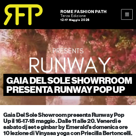
Skip to content
Skip to footer
ROME FASHION PATH
Terza Edizione
12-17 Maggio 2026
Men
GAIA DEL SOLE SHOWRROOM
PRESENTA RUNWAY POP UP
Gaia Del Sole Showroom presenta Runway Pop
Up il 16-17-18 maggio . Dalle 11 alle 20. Venerdì e
sabato dj set e ginbar by Emerald’s domenica ore
10 lezione di Vinyasa yoga con Priscilla Bertoncelli.