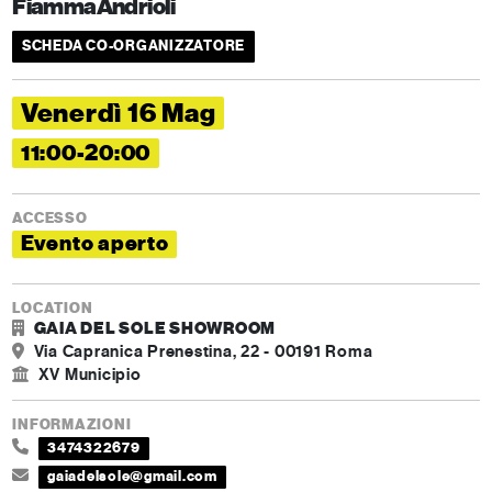
FiammaAndrioli
SCHEDA CO-ORGANIZZATORE
Venerdì 16 Mag
11:00-20:00
ACCESSO
Evento aperto
LOCATION
GAIA DEL SOLE SHOWROOM
Via Capranica Prenestina, 22 - 00191 Roma
XV Municipio
INFORMAZIONI
3474322679
gaiadelsole@gmail.com