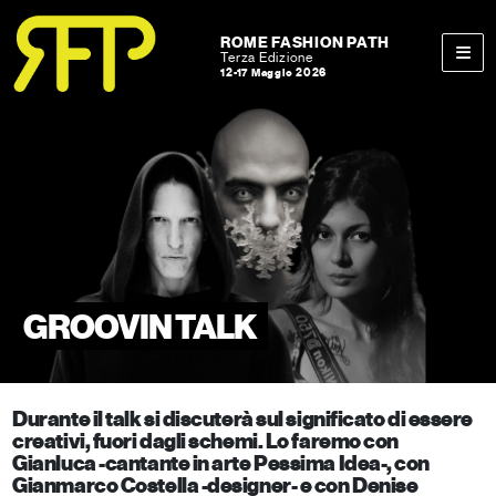
Skip to content
Skip to footer
ROME FASHION PATH
Terza Edizione
12-17 Maggio 2026
Men
GROOVIN TALK
Durante il talk si discuterà sul significato di essere
creativi, fuori dagli schemi. Lo faremo con
Gianluca -cantante in arte Pessima Idea-, con
Gianmarco Costella -designer- e con Denise