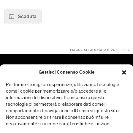
PAGINA AGGIORNATA IL 20.02.2024
Gestisci Consenso Cookie
Patrocini
Per fornire le migliori esperienze, utilizziamo tecnologie
come i cookie per memorizzare e/o accedere alle
informazioni del dispositivo. Il consenso a queste
tecnologie ci permetterà di elaborare dati come il
RFP è realizzata in collaborazione con
comportamento di navigazione o ID unici su questo sito.
Non acconsentire o ritirare il consenso può influire
negativamente su alcune caratteristiche e funzioni.