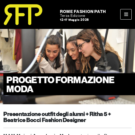
Skip to content
Skip to footer
ROME FASHION PATH
Terza Edizione
12-17 Maggio 2026
Men
PROGETTO FORMAZIONE
MODA
Presentazione outfit degli alunni + Ritha 5 +
Beatrice Bocci Fashion Designer