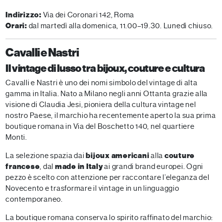
Indirizzo:
Via dei Coronari 142, Roma
Orari:
dal martedì alla domenica, 11.00–19.30. Lunedì chiuso.
Cavalli e Nastri
Il vintage di lusso tra bijoux, couture e cultura
Cavalli e Nastri è uno dei nomi simbolo del vintage di alta
gamma in Italia. Nato a Milano negli anni Ottanta grazie alla
visione di Claudia Jesi, pioniera della cultura vintage nel
nostro Paese, il marchio ha recentemente aperto la sua prima
boutique romana in Via del Boschetto 140, nel quartiere
Monti.
La selezione spazia dai
bijoux americani
alla
couture
francese
, dal
made in Italy
ai grandi brand europei. Ogni
pezzo è scelto con attenzione per raccontare l’eleganza del
Novecento e trasformare il vintage in un linguaggio
contemporaneo.
La boutique romana conserva lo spirito raffinato del marchio: