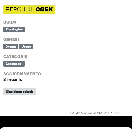
RFP
GUIDE
OGEK
GUIDA
Tipologica
GENERI
Donna
Uomo
CATEGORIE
Accessori
AGGIORNAMENTO
3 mesi fa
Disclaimer scheda
PAGINA AGGIORNATA IL 15.04.2025