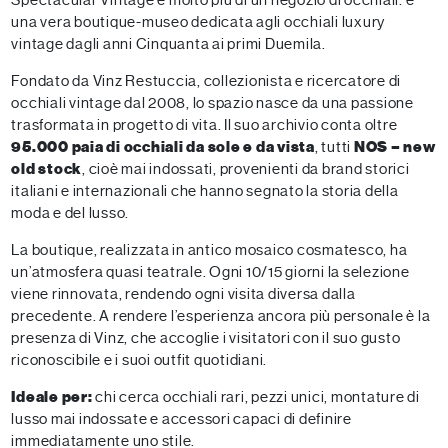
Spectacular Vintage è molto più di un negozio di occhiali: è
una vera boutique-museo dedicata agli occhiali luxury
vintage dagli anni Cinquanta ai primi Duemila.
Fondato da Vinz Restuccia, collezionista e ricercatore di
occhiali vintage dal 2008, lo spazio nasce da una passione
trasformata in progetto di vita. Il suo archivio conta oltre
95.000 paia di occhiali da sole e da vista
, tutti
NOS – new
old stock
, cioè mai indossati, provenienti da brand storici
italiani e internazionali che hanno segnato la storia della
moda e del lusso.
La boutique, realizzata in antico mosaico cosmatesco, ha
un’atmosfera quasi teatrale. Ogni 10/15 giorni la selezione
viene rinnovata, rendendo ogni visita diversa dalla
precedente. A rendere l’esperienza ancora più personale è la
presenza di Vinz, che accoglie i visitatori con il suo gusto
riconoscibile e i suoi outfit quotidiani.
Ideale per:
chi cerca occhiali rari, pezzi unici, montature di
lusso mai indossate e accessori capaci di definire
immediatamente uno stile.