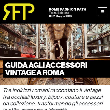
Skip to content
Skip to footer
ROME FASHION PATH
Terza Edizione
12-17 Maggio 2026
Men
GUIDA AGLI ACCESSORI
VINTAGE A ROMA
Tre indirizzi romani raccontano il vintage
tra occhiali luxury, bijoux, couture e pezzi
da collezione, trasformando gli accessori