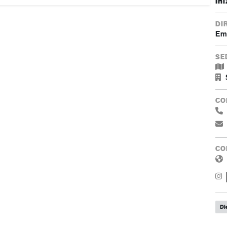
Ini
DI
Ema
SE
CO
CO
Di