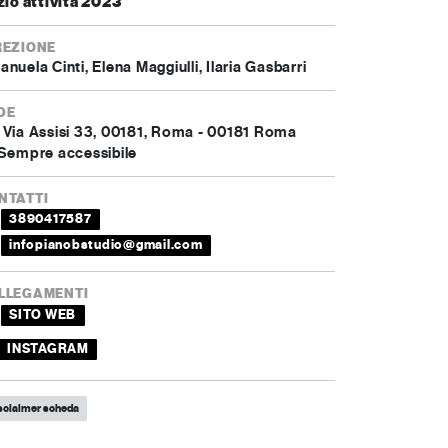
zio attività 2023
REZIONE
nuela Cinti, Elena Maggiulli, Ilaria Gasbarri
DE
Via Assisi 33, 00181, Roma - 00181 Roma
Sempre accessibile
NTATTI
3890417587
infopianobstudio@gmail.com
LLEGAMENTI
SITO WEB
INSTAGRAM
sclaimer scheda