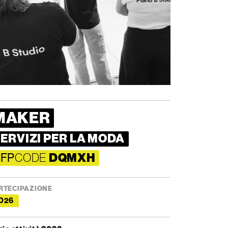
MAKER
ERVIZI PER LA MODA
FP
CODE
DQMXH
RTECIPAZIONE
026