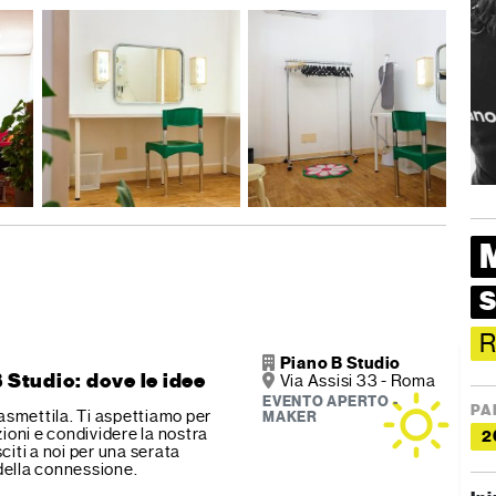
S
R
Piano B Studio
 Studio: dove le idee
Via Assisi 33 - Roma
EVENTO APERTO -
PA
rasmettila. Ti aspettiamo per
MAKER
zioni e condividere la nostra
2
citi a noi per una serata
 della connessione.