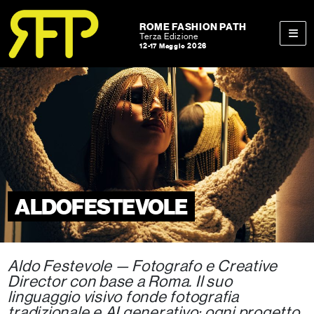
Skip to content
Skip to footer
ROME FASHION PATH
Terza Edizione
12-17 Maggio 2026
Men
ALDOFESTEVOLE
Aldo Festevole — Fotografo e Creative
Director con base a Roma. Il suo
linguaggio visivo fonde fotografia
tradizionale e AI generativo: ogni progetto