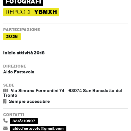
FOTOGRAFI
RFP
CODE
YBMXH
PARTECIPAZIONE
2026
Inizio attività 2018
DIREZIONE
Aldo Festevole
SEDE
Via Simone Formentini 74 - 63074 San Benedetto del
Tronto
Sempre accessibile
CONTATTI
3318110597
aldo.festevole@gmail.com