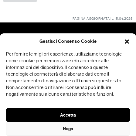
PAGINA AGGIORNATA IL 15.04.2025
Gestisci Consenso Cookie
Patrocini
Per fornire le migliori esperienze, utilizziamo tecnologie
come i cookie per memorizzare e/o accedere alle
informazioni del dispositivo. Il consenso a queste
tecnologie ci permetterà di elaborare dati come il
RFP è realizzata in collaborazione con
comportamento di navigazione o ID unici su questo sito.
Non acconsentire o ritirare il consenso può influire
negativamente su alcune caratteristiche e funzioni.
Media Partner
Accetta
Nega