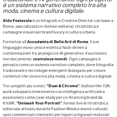
è un sistema narrativo completo tra alta
moda, cinema e cultura digitale.
Aldo Festevole
è un fotografo e Creative Director con base a
Roma, specializzato in fashion editorial, ritrattistica e
campagne visuali per brand luxury e cultura urbana.
Formatosi all'
Accademia di Belle Arti di Roma
, il suo
linguaggio visivo unisce estetica flash-driven a
contaminazioni tra analogico e AI generativo. Il suo lavoro
non documenta:
costruisce mondi
. Ogni campagna è
pensata come un sistema narrativo completo, dove fotografia
tradizionale e tecnologie emergenti dialogano per creare
contenuti che vivono tra alta moda, cinema e cultura digitale.
Tra i progetti più iconici:
"Dust & Chrome"
, fashion film Y2K-
punk sviluppato interamente con intelligenza artificiale e
posizionato come case study per co-financing brand da
€108K;
"Unleash Your Portrait"
, format live di ritrattistica
editoriale attivato durante Fashion Week e eventi culturali;
spot commerciali cinematici per liquori artigianali realizzati