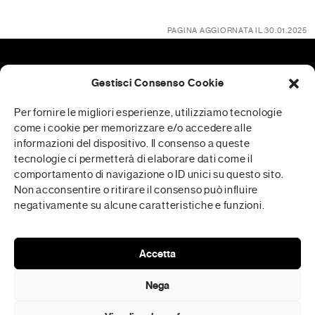
PAGINA AGGIORNATA IL 30.01.2025
Gestisci Consenso Cookie
Patrocini
Per fornire le migliori esperienze, utilizziamo tecnologie
come i cookie per memorizzare e/o accedere alle
informazioni del dispositivo. Il consenso a queste
tecnologie ci permetterà di elaborare dati come il
RFP è realizzata in collaborazione con
comportamento di navigazione o ID unici su questo sito.
Non acconsentire o ritirare il consenso può influire
negativamente su alcune caratteristiche e funzioni.
Media Partner
Accetta
Nega