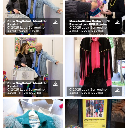
Sara Guglielmi, Maurizio
Massimiliano Padovan Di
Ferrini
Benedetto - RFP Fouder
© 2025 Luca Sorrentino
© 2025 Luca Sorrentino
337kb (1920 x 1440 px)
246kb (1920 x 1280 px)
Sara Guglielmi, Maurizio
Ferrini
© 2025 Luca Sorrentino
© 2025 Luca Sorrentino
329kb (1440 x 1920 px)
339kb (1280 x 1920 px)