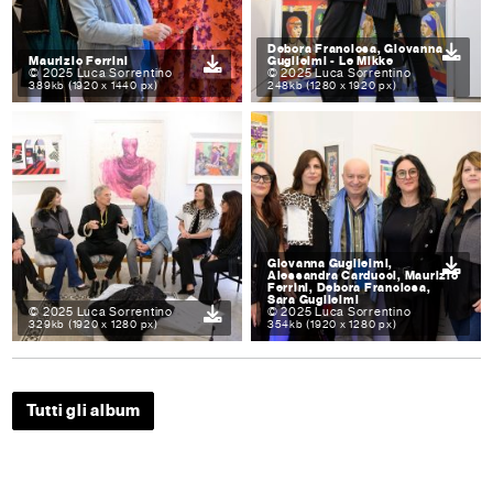
Debora Franciosa, Giovanna
Maurizio Ferrini
Guglielmi - Le Mikke
© 2025 Luca Sorrentino
© 2025 Luca Sorrentino
389kb (1920 x 1440 px)
248kb (1280 x 1920 px)
Giovanna Guglielmi,
Alessandra Carducci, Maurizio
Ferrini, Debora Franciosa,
Sara Guglielmi
© 2025 Luca Sorrentino
© 2025 Luca Sorrentino
329kb (1920 x 1280 px)
354kb (1920 x 1280 px)
Tutti gli album