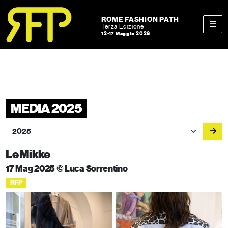
Skip to content
Skip to footer
ROME FASHION PATH
Terza Edizione
12-17 Maggio 2026
Men
MEDIA 2025
Le Mikke
17 Mag 2025 © Luca Sorrentino
RFP