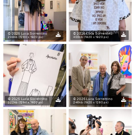
© 2025 Luca Sorrentino
© 2025 Luca Sorrentino
249kb (1280 x 1920 px)
403kb (1920 x 1920 px)
© 2025 Luca Sorrentino
© 2025 Luca Sorrentino
222kb (1280 x 1920 px)
246kb (1920 x 1280 px)