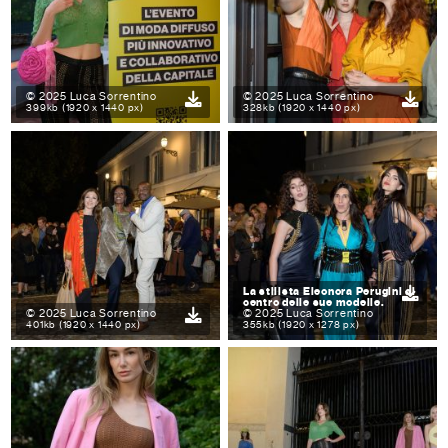
© 2025 Luca Sorrentino
© 2025 Luca Sorrentino
399kb (1920 x 1440 px)
328kb (1920 x 1440 px)
La stilista Eleonora Perugini al
centro delle sue modelle.
© 2025 Luca Sorrentino
© 2025 Luca Sorrentino
401kb (1920 x 1440 px)
355kb (1920 x 1278 px)