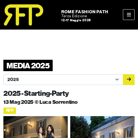
Skip to content
Skip to footer
ROME FASHION PATH
Terza Edizione
12-17 Maggio 2026
Men
MEDIA 2025
2025 - Starting-Party
13 Mag 2025 © Luca Sorrentino
RFP