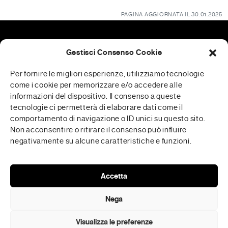
PAGINA AGGIORNATA IL 30.01.2025
Gestisci Consenso Cookie
Patrocini
Per fornire le migliori esperienze, utilizziamo tecnologie
come i cookie per memorizzare e/o accedere alle
informazioni del dispositivo. Il consenso a queste
tecnologie ci permetterà di elaborare dati come il
RFP è realizzata in collaborazione con
comportamento di navigazione o ID unici su questo sito.
Non acconsentire o ritirare il consenso può influire
negativamente su alcune caratteristiche e funzioni.
Media Partner
Accetta
Nega
Visualizza le preferenze