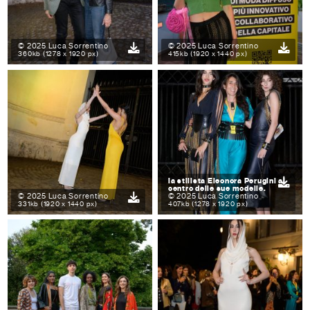
© 2025 Luca Sorrentino
© 2025 Luca Sorrentino
360kb (1278 x 1920 px)
415kb (1920 x 1440 px)
la stilista Eleonora Perugini al
centro delle sue modelle.
© 2025 Luca Sorrentino
© 2025 Luca Sorrentino
331kb (1920 x 1440 px)
407kb (1278 x 1920 px)