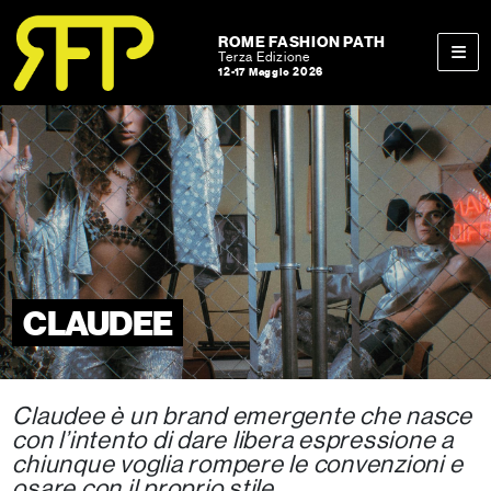
Skip to content
Skip to footer
ROME FASHION PATH
Terza Edizione
12-17 Maggio 2026
Men
CLAUDEE
Claudee è un brand emergente che nasce
con l’intento di dare libera espressione a
chiunque voglia rompere le convenzioni e
osare con il proprio stile.