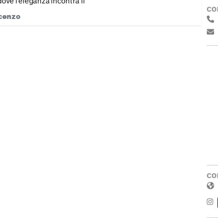
dove l’eleganza incontra il
CO
cenzo
CO