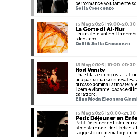
performance volutamente sc
Sofia Crescenzo
15 Mag 2026 | 19:00-20:30
La Corte di Al-Nur
Un amuleto antico. Un cerchio
silenziosa.
Dalil & Sofia Crescenzo
15 Mag 2026 | 19:00-20:30
Red Vanity
Una sfilata scomposta cattur
una performance innovativa e
di rosso domina l’atmosfera, 
libera e vibrante, capace di 
carattere.
Elins Moda Eleonora Giam
15 Mag 2026 | 20:00-21:30
Petit Déjeuner en Enf
Petit Déjeuner en Enfer intre
atmosfere noir: dark ladies, a
suggestioni cinematografiche