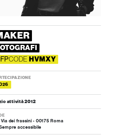
MAKER
FOTOGRAFI
FP
CODE
HVMXY
RTECIPAZIONE
026
zio attività 2012
DE
Via dei frassini - 00175 Roma
Sempre accessibile