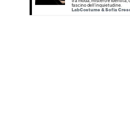
tra moda, mistero e identità, 
fascino dell’inquietudine.
LabCostume & Sofia Cres