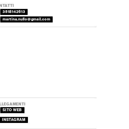
NTATTI
3518142613
martina.nullo@gmail.com
LLEGAMENTI
SITO WEB
INSTAGRAM