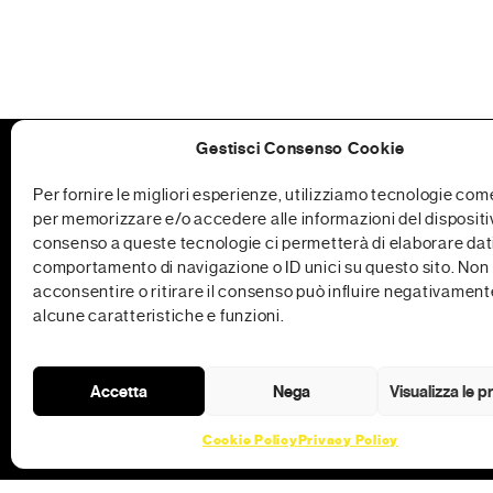
Gestisci Consenso Cookie
Per fornire le migliori esperienze, utilizziamo tecnologie com
per memorizzare e/o accedere alle informazioni del dispositiv
consenso a queste tecnologie ci permetterà di elaborare dati
comportamento di navigazione o ID unici su questo sito. Non
acconsentire o ritirare il consenso può influire negativament
alcune caratteristiche e funzioni.
Accetta
Nega
Visualizza le 
Strumenti di comunicazione
Cookie Policy
Privacy Policy