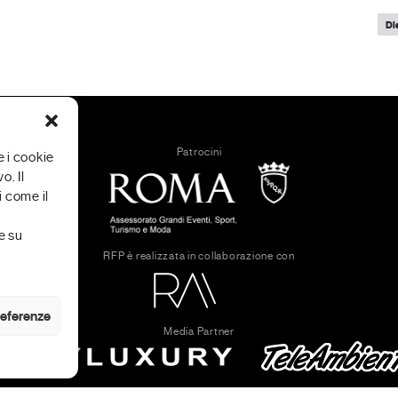
Di
Patrocini
e i cookie
o. Il
 come il
e su
RFP è realizzata in collaborazione con
preferenze
Media Partner
© 2026 · MENEXA SRL · [PI] 14994471002