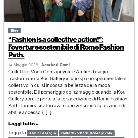
Blog
“Fashion is a collective action!”:
l’overture sostenibile di Rome Fashion
Path.
14 Maggio 2026 |
Aestheti.Cami
Collettivo Moda Consapevole e Atelier d.isagio
trasformano la Kou Gallery in uno spazio sperimentale e
collettivo in cui si indossa la bellezza della moda
sostenibile. È il pomeriggio del 12 maggio quando la Kou
Gallery apre le porte alla terza edizione di Rome Fashion
Path. I primi visitatori avanzano verso un’esposizione di
abiti e accessori, […]
Leggi tutto »
Taggato
Atelier d.isagio
Collettivo Moda Consapevole