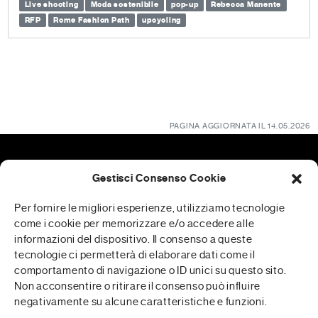
Live shooting
Moda sostenibile
pop-up
Rebecca Manente
RFP
Rome Fashion Path
upcycling
PAGINA AGGIORNATA IL 14.05.2026
Gestisci Consenso Cookie
Patrocini
Per fornire le migliori esperienze, utilizziamo tecnologie
come i cookie per memorizzare e/o accedere alle
informazioni del dispositivo. Il consenso a queste
tecnologie ci permetterà di elaborare dati come il
RFP è realizzata in collaborazione con
comportamento di navigazione o ID unici su questo sito.
Non acconsentire o ritirare il consenso può influire
negativamente su alcune caratteristiche e funzioni.