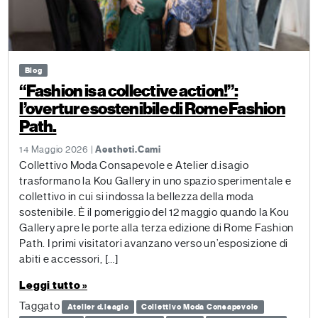
Blog
“Fashion is a collective action!”:
l’overture sostenibile di Rome Fashion
Path.
14 Maggio 2026 |
Aestheti.Cami
Collettivo Moda Consapevole e Atelier d.isagio
trasformano la Kou Gallery in uno spazio sperimentale e
collettivo in cui si indossa la bellezza della moda
sostenibile. È il pomeriggio del 12 maggio quando la Kou
Gallery apre le porte alla terza edizione di Rome Fashion
Path. I primi visitatori avanzano verso un’esposizione di
abiti e accessori, […]
Leggi tutto »
Taggato
Atelier d.isagio
Collettivo Moda Consapevole