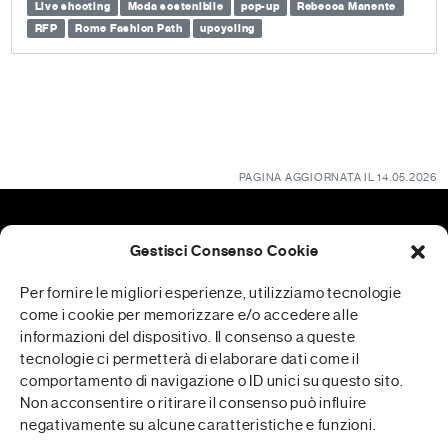
Live shooting
Moda sostenibile
pop-up
Rebecca Manente
RFP
Rome Fashion Path
upcycling
PAGINA AGGIORNATA IL 14.05.2026
Gestisci Consenso Cookie
Patrocini
Per fornire le migliori esperienze, utilizziamo tecnologie
come i cookie per memorizzare e/o accedere alle
informazioni del dispositivo. Il consenso a queste
tecnologie ci permetterà di elaborare dati come il
RFP è realizzata in collaborazione con
comportamento di navigazione o ID unici su questo sito.
Non acconsentire o ritirare il consenso può influire
negativamente su alcune caratteristiche e funzioni.